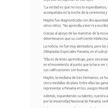
“La verdad es que no nos lo esperábamos, 
acompañaba en la noche de la ceremonia y q
Maybis fue diagnosticada con discapacidad 
otros niños. “No aprendía a leer ni a escri
Gracias al apoyo de las maestras de la esc
determinaron que su coeficiente intelectual
La noticia, no fue muy alentadora, pero las
Olimpiadas Especiales Panamá, en el sub-pr
“Ella es de lento aprendizaje, pero sinceram
en el movimiento al punto que la hace ver 
sus calificaciones son buenas.
Maybis, la mediana de tres hermanos, se ha
cinco medallas de plata. Entre ellas las g
representar a Panamá en los Juegos Mundial
Además, expandiendo su talento, nuestra atl
por la Universidad Nacional de Panamá, sede