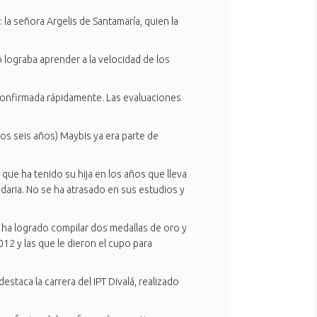
a señora Argelis de Santamaría, quien la
 lograba aprender a la velocidad de los
 confirmada rápidamente. Las evaluaciones
los seis años) Maybis ya era parte de
 que ha tenido su hija en los años que lleva
daria. No se ha atrasado en sus estudios y
a ha logrado compilar dos medallas de oro y
12 y las que le dieron el cupo para
staca la carrera del IPT Divalá, realizado