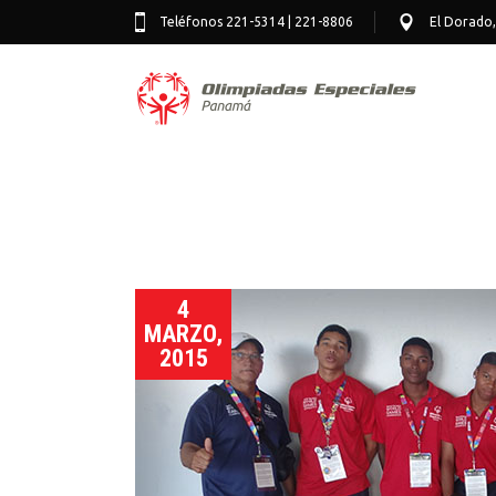
Teléfonos 221-5314 | 221-8806
El Dorado,
4
MARZO,
2015