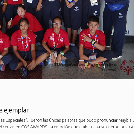
a ejemplar
das Especiales”. Fueron las únicas palabras que pudo pronunciar Maybis San
en el certamen COS AWARDS. La emoción que embargaba su cuerpo puso a u