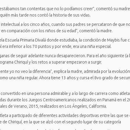
estábamos tan contentas que no lo podíamos creer”, comentó su madre: l
uién más tarde nos contó la historia de sus vidas.
intelectual a los cinco años, cuando sus padres se percataron de que no
bir en comparación con los niños de su edad”, comentó la madre.
uela Escuela Primaria Divalá donde estudiaba, la condición de Maybis fue
 era inferior a los 70 puntos y por ende, era una niña especial.
 ganas de seguir adelante nunca desaparecieron. Para el año siguiente (a 
ograma Chiriquí y los retos a superar empezaron a surgir.
ente yo no veo la diferencia”, explica la madre, admirada por la evolución
como una niña regular. Ahora tiene 13 años y cursa el 8vo grado de secun
 convertido en una persona admirable y a lo largo de carrera como atlet
anadas durante los Juegos Centroamericanos realizados en Panamá en el 20
es de Verano, 2015, realizados en Los Ángeles, California.
eta a participado de diferentes actividades deportivas entre las que se de
 de Chiriquí, en la que se alzó con el segundo lugar de su categoría