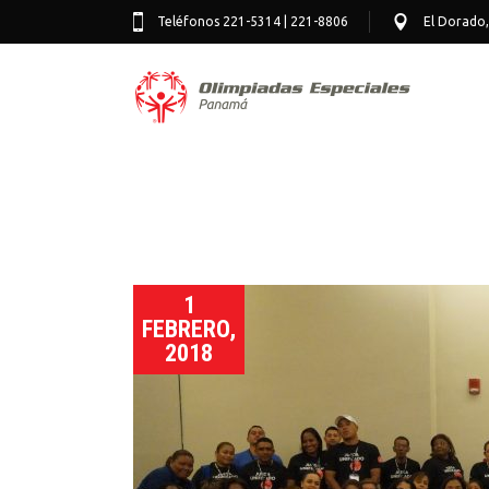
Teléfonos 221-5314 | 221-8806
El Dorado,
1
FEBRERO,
2018