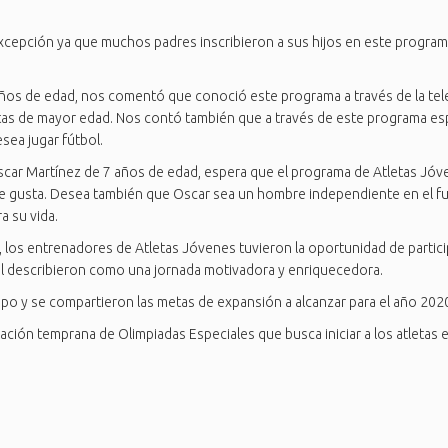
cepción ya que muchos padres inscribieron a sus hijos en este programa co
 años de edad, nos comentó que conoció este programa a través de la tel
tas de mayor edad. Nos contó también que a través de este programa esp
sea jugar fútbol.
Oscar Martínez de 7 años de edad, espera que el programa de Atletas Jóve
 le gusta. Desea también que Oscar sea un hombre independiente en el fu
a su vida.
, los entrenadores de Atletas Jóvenes tuvieron la oportunidad de partici
ual describieron como una jornada motivadora y enriquecedora.
uipo y se compartieron las metas de expansión a alcanzar para el año 202
ión temprana de Olimpiadas Especiales que busca iniciar a los atletas en